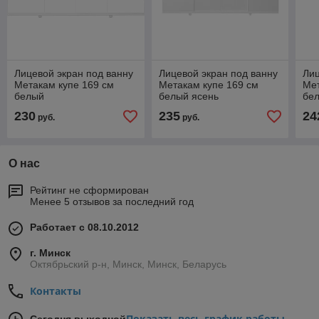
Лицевой экран под ванну
Лицевой экран под ванну
Лиц
Метакам купе 169 см
Метакам купе 169 см
Мет
белый
белый ясень
бе
230
235
24
руб.
руб.
О нас
Рейтинг не сформирован
Менее 5 отзывов за последний год
Работает с 08.10.2012
г. Минск
Октябрьский р-н, Минск, Минск, Беларусь
Контакты
Показать весь график работы