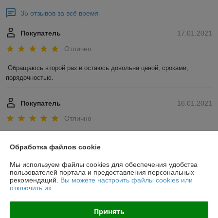
35 отзывов за всё время
Покупатель
17.01.2021
Отлично
Обращаюсь второй раз и остаюсь довольна ценой, сроками, 
порядочностью. 
Покупатель
16.01.2021
Отлично
Показать все отзывы
Обработка файлов cookie
Мы используем файлы cookies для обеспечения удобства
О нас
пользователей портала и предоставления персональных
рекомендаций.
Вы можете настроить файлы cookies или
отключить их.
Контакты
Принять
Доставка и оплата