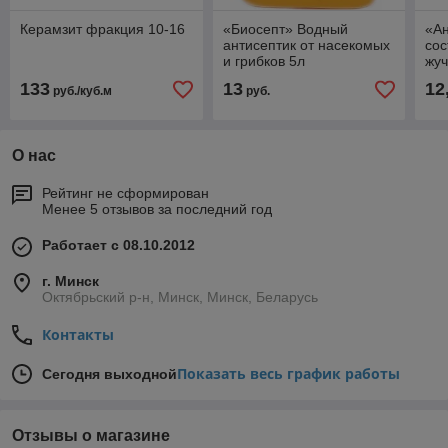
Керамзит фракция 10-16
«Биосепт» Водный
«А
антисептик от насекомых
сос
и грибков 5л
жуч
133
13
12
руб./куб.м
руб.
О нас
Рейтинг не сформирован
Менее 5 отзывов за последний год
Работает с 08.10.2012
г. Минск
Октябрьский р-н, Минск, Минск, Беларусь
Контакты
Показать весь график работы
Сегодня выходной
Отзывы о магазине