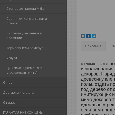
Стеновые панели МДФ
Серпянки, ленты сетки и
плёнки
Системы утепление и
изоляции
Описание
Х
Термопанели Армхаус
Услуги
– это п
DYNAMIC
ЦСП плиты (цементно-
использования,
стружечная плита)
декоров. Наря
древесину клен
О нас
полы, отдать п
под дерево от 
Доставка и оплата
имитирующих на
мимо декоров Т
Отзывы
идеальным реш
если вам предс
ГАРАНТИЯ НИЗКОЙ ЦЕНЫ
разбираются, а