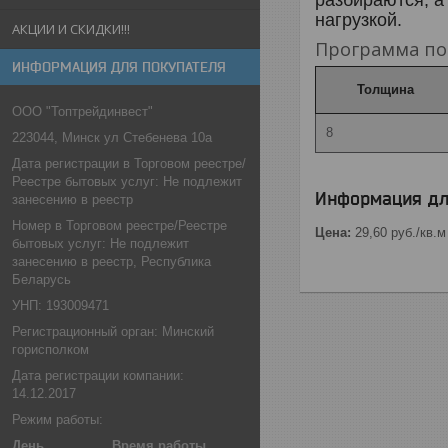
нагрузкой.
АКЦИИ И СКИДКИ!!!
Программа по
ИНФОРМАЦИЯ ДЛЯ ПОКУПАТЕЛЯ
Толщина
ООО "Топтрейдинвест"
8
223044, Минск ул Стебенева 10а
Дата регистрации в Торговом реестре/
Реестре бытовых услуг: Не подлежит
Информация дл
занесению в реестр
Номер в Торговом реестре/Реестре
Цена:
29,60
руб.
/кв.м
бытовых услуг: Не подлежит
занесению в реестр, Республика
Беларусь
УНП: 193009471
Регистрационный орган: Минский
горисполком
Дата регистрации компании:
14.12.2017
Режим работы:
День
Время работы