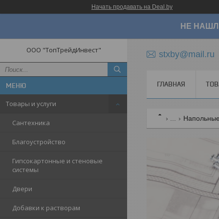
Начать продавать на Deal.by
НЕ НАШЛ
ООО "ТопТрейдИнвест"
stxby@mail.ru
ГЛАВНАЯ
ТОВ
Товары и услуги
...
Напольные
Сантехника
Благоустройство
Гипсокартонные и стеновые
системы
Двери
Добавки к растворам