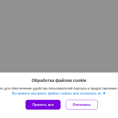
Обработка файлов cookie
s для обеспечения удобства пользователей портала и предоставления
Вы можете настроить файлы cookies или отключить их.
Сайт создан на платформе Deal.by
Принять все
Отклонить
Политика обработки файлов cookies
ООО "Топтрейдинвест" |
Пожаловаться на контент