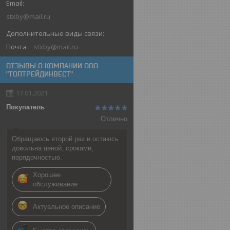
stxby@mail.ru
Почта
stxby@mail.ru
ОТЗЫВЫ О КОМПАНИИ ООО
"ТОПТРЕЙДИНВЕСТ"
17.01.2021
Покупатель
Отлично
Обращаюсь второй раз и остаюсь
довольна ценой, сроками,
порядочностью.
Хорошее
обслуживание
Актуальное описание