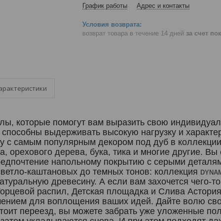
График работы
Адрес и контакты
возврат товара в течение 14 дней
за счет по
арактеристики
олы, которые помогут вам выразить свою индивидуал
 способны выдерживать высокую нагрузку и характ
ду с самым популярным декором под дуб в коллекци
а, орехового дерева, бука, тика и многие другие. В
редпочтение напольному покрытию с серыми деталям
светло-каштановых до темных тонов: коллекция
DYNA
туральную древесину. А если вам захочется чего-то
орцевой распил, Детская площадка и Слива Астория
ением для воплощения ваших идей. Дайте волю свое
тоит переезд, вы можете забрать уже уложенные п
 затем укладываются снова. И при этом подходят д