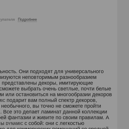
купателя
Подробнее
ьность. Они подходят для универсального
еризуются неповторимым разнообразием
и представлены декоры, имитирующие
ы сможете выбрать очень светлые, почти белые
и или остановиться на многообразии декоров
подарит вам полный спектр декоров,
MIC
 необычного, вы точно не сможете пройти
. Все это делает ламинат данной коллекции
й фантазии и живите по своим правилам. А
олы
с собой: они с легкостью
DYNAMIC
аже для коммерческих помещений со средней