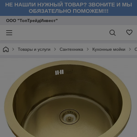
НЕ НАШЛИ НУЖНЫЙ ТОВАР? ЗВОНИТЕ И МЫ
ОБЯЗАТЕЛЬНО ПОМОЖЕМ!!!
ООО "ТопТрейдИнвест"
Товары и услуги
Сантехника
Кухонные мойки
С