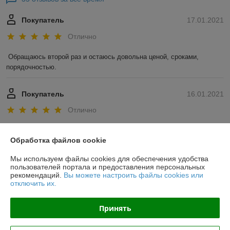
Покупатель
17.01.2021
Отлично
Обращаюсь второй раз и остаюсь довольна ценой, сроками, 
порядочностью. 
Покупатель
16.01.2021
Отлично
Показать все отзывы
Обработка файлов cookie
Мы используем файлы cookies для обеспечения удобства
О нас
пользователей портала и предоставления персональных
рекомендаций.
Вы можете настроить файлы cookies или
отключить их.
Контакты
Принять
Доставка и оплата