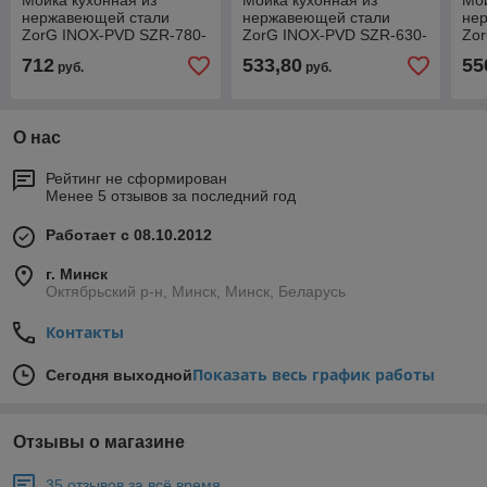
Мойка кухонная из
Мойка кухонная из
Мой
нержавеющей стали
нержавеющей стали
не
ZorG INOX-PVD SZR-780-
ZorG INOX-PVD SZR-630-
Zo
2-480 COPPER
490 BRONZE
38
712
533,80
55
руб.
руб.
О нас
Рейтинг не сформирован
Менее 5 отзывов за последний год
Работает с 08.10.2012
г. Минск
Октябрьский р-н, Минск, Минск, Беларусь
Контакты
Показать весь график работы
Сегодня выходной
Отзывы о магазине
35 отзывов за всё время