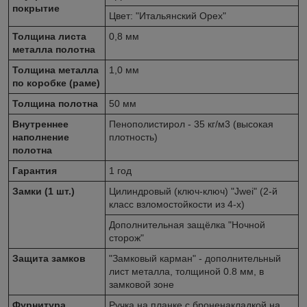
покрытие
Цвет: "Итальянский Орех"
Толщина листа
0,8 мм
металла полотна
Толщина металла
1,0 мм
по коробке (раме)
Толщина полотна
50 мм
Внутреннее
Пенополистирол - 35 кг/м3 (высокая
наполнение
плотность)
полотна
Гарантия
1 год
Замки (1 шт.)
Цилиндровый (ключ-ключ) "Jwei" (2-й
класс взломостойкости из 4-х)
Дополнительная защёлка "Ночной
сторож"
Защита замков
"Замковый карман" - дополнительный
лист металла, толщиной 0.8 мм, в
замковой зоне
Фурнитура
Ручка на планке с броненакладкой на