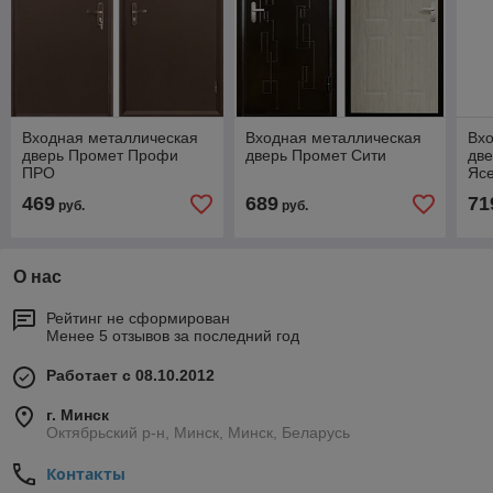
Входная металлическая
Входная металлическая
Вх
дверь Промет Профи
дверь Промет Сити
дв
ПРО
Яс
469
689
71
руб.
руб.
О нас
Рейтинг не сформирован
Менее 5 отзывов за последний год
Работает с 08.10.2012
г. Минск
Октябрьский р-н, Минск, Минск, Беларусь
Контакты