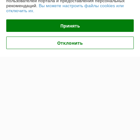
пользователей портала и предоставления персональных
рекомендаций.
Вы можете настроить файлы cookies или
отключить их.
Контакты
Принять
Доставка и оплата
Отклонить
График работы
Полная версия сайта
Политика обработки cookies
Сайт создан на платформе Deal.by
Информация для покупателя
Юридическое лицо:
ООО "Топтрейдинвест"
223044, Минск ул Стебенева 10а
Регистрационный номер ЕГР: 193009471