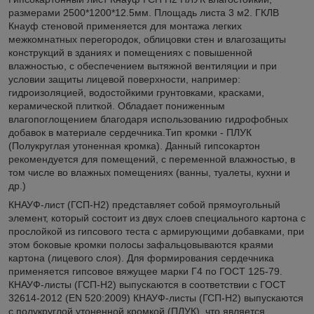
размерами 2500*1200*12.5мм. Площадь листа 3 м2. ГКЛВ
Кнауф стеновой применяется для монтажа легких
межкомнатных перегородок, облицовки стен и влагозащиты
конструкций в зданиях и помещениях с повышенной
влажностью, с обеспечением вытяжной вентиляции и при
условии защиты лицевой поверхности, например:
гидроизоляцией, водостойкими грунтовками, красками,
керамической плиткой. Обладает пониженным
влагопоглощением благодаря использованию гидрофобных
добавок в материале сердечника.Тип кромки - ПЛУК
(Полукруглая утоненная кромка). Данный гипсокартон
рекомендуется для помещений, с переменной влажностью, в
том числе во влажных помещениях (ванны, туалеты, кухни и
др.)
КНАУФ-лист (ГСП-Н2) представляет собой прямоугольный
элемент, который состоит из двух слоев специального картона с
прослойкой из гипсового теста с армирующими добавками, при
этом боковые кромки полосы зафальцовываются краями
картона (лицевого слоя). Для формирования сердечника
применяется гипсовое вяжущее марки Г4 по ГОСТ 125-79.
КНАУФ-листы (ГСП-Н2) выпускаются в соответствии с ГОСТ
32614-2012 (EN 520:2009) КНАУФ-листы (ГСП-Н2) выпускаются
с полукруглой утоненной кромкой (ПЛУК), что является