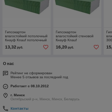
Гипсокартон
Гипсокартон
Гип
влагостойкий потолочный
влагостойкий стеновой
вла
Кнауф Knauf потолочный
Кнауф Knauf
300
2500х1200x9,5мм (3 м2)
3000х1200x12,5 (3,6 м2)
м.к
13,32
16,20
15
руб.
руб.
РФ
РФ
О нас
Рейтинг не сформирован
Менее 5 отзывов за последний год
Работает с 08.10.2012
г. Минск
Октябрьский р-н, Минск, Минск, Беларусь
Контакты