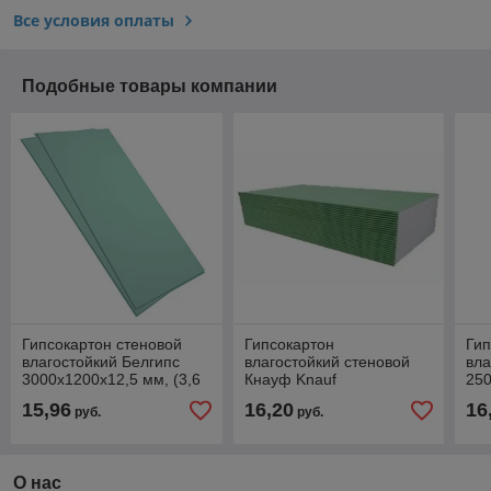
Все условия оплаты
Подобные товары компании
Гипсокартон стеновой
Гипсокартон
Гип
влагостойкий Белгипс
влагостойкий стеновой
вла
3000x1200x12,5 мм, (3,6
Кнауф Knauf
250
м.кв) ГКЛВ
3000х1200x12,5 (3,6 м2)
(3м
15,96
16,20
16
руб.
руб.
РФ
О нас