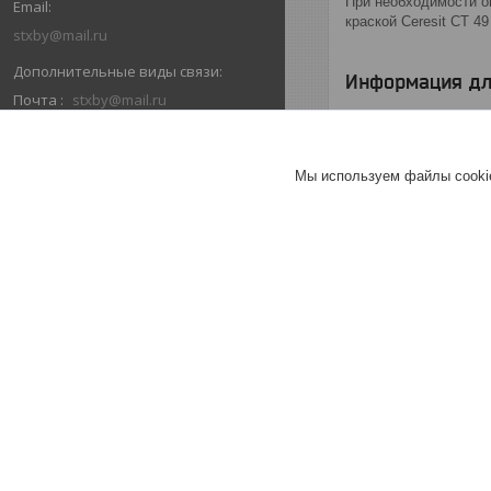
При необходимости ок
краской Ceresit CT 49
stxby@mail.ru
Информация дл
Почта
stxby@mail.ru
Цена:
143,88
руб.
ОТЗЫВЫ О КОМПАНИИ ООО
"ТОПТРЕЙДИНВЕСТ"
Мы используем файлы cookie
17.01.2021
Покупатель
Отлично
Обращаюсь второй раз и остаюсь
довольна ценой, сроками,
порядочностью.
Хорошее
обслуживание
Актуальное описание