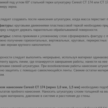
мой под углом 60° стальной терки штукатурку Ceresit CT 174 или СТ 1
меру зерна.
ледует создавать после нанесения штукатурки, когда масса перестает п
фактуры:
круговыми движениями пластмассовой теркой необходимо при
Терку следует держать параллельно обрабатываемой поверхности.
актуры:
слегка прижимая к уложенному слою сформировать фактуру с п
ожно получение горизонтальных, вертикальных, круговых, перекрестных
аве зернам крупного наполнителя.
ерхности следует выполнять непрерывно, используя материал одинаково
ленту вдоль линии, где планируется завершение работы, нанести на нее
татками свежей штукатурки. При возобновлении работы нанесение штукат
жно защитить с помощью самоклеющейся ленты. Свежие остатки матер
ом.
ом нанесении Ceresit
CT
174 (зерно 1,0 мм, 1,5 мм)
необходимо
подоб
льтатов пробного нанесения. Наносить штукатурку слоем толщиной на в
нцию материала, давление в системе и расстояние до стены.