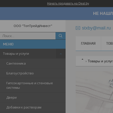
Начать продавать на Deal.by
НЕ НАШЛ
ООО "ТопТрейдИнвест"
stxby@mail.ru
ГЛАВНАЯ
ТОВ
Товары и услуги
Товары и услу
Сантехника
Благоустройство
Гипсокартонные и стеновые
системы
Двери
Добавки к растворам