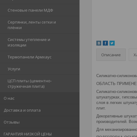
Стеновые панели МДФ
Серпянки, ленты сетки и
плёнки
Системы утепление и
изоляции
Описание
Х
Термопанели Армхаус
Услуги
Cиликатно-силиконова
ЦСП плиты (цементно-
ОБЛАСТЬ ПРИМЕНЕ
стружечная плита)
Силикатно-силиконовы
штукатурках, гипсовы
О нас
слоя в легких штука
плит.
Доставка и оплата
Декоративные штукату
производителей. Возм
Отзывы
Для механизированног
ГАРАНТИЯ НИЗКОЙ ЦЕНЫ