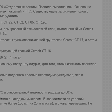
009 «Отделочные работы. Правила выполнения». Основание
ных покрытий и т.п.). Существующие загрязнения, слои с
тью удалить.
 CT 29, CT 82, CT 85, CT 190.
), армированный стеклосеткой слой, выполненный из Ceresit
T 16.
товать глубокопроникающей грунтовкой Ceresit CT 17, а затем
унтующей краской Ceresit CT 16.
16 (2…4 часа).
новному цвету штукатурки, для того, чтобы избежать пробелов
ения подобного явления необходимо убедиться, что в
я.
°С и относительной влажности воздуха до 80%.
мин) с насадкой-миксером. В зависимости от условий
(не более 150 мл на 25 кг массы), и снова перемешать. Не