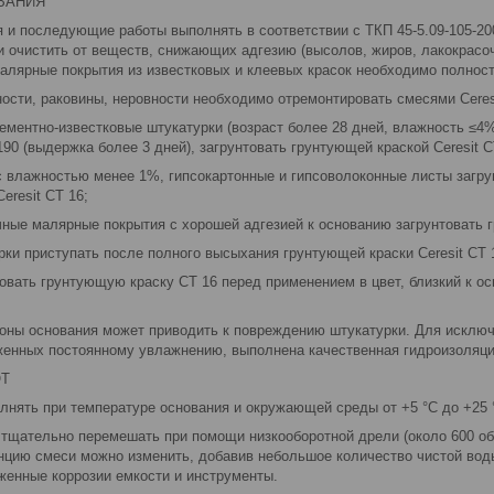
ВАНИЯ
я и последующие работы выполнять в соответствии c ТКП 45-5.09-105-2
 очистить от веществ, снижающих адгезию (высолов, жиров, лакокрасоч
малярные покрытия из известковых и клеевых красок необходимо полнос
сти, раковины, неровности необходимо отремонтировать смесями Ceresit
ементно-известковые штукатурки (возраст более 28 дней, влажность ≤4%
190 (выдержка более 3 дней), загрунтовать грунтующей краской Ceresit C
 влажностью менее 1%, гипсокартонные и гипсоволоконные листы загрун
eresit CT 16;
ные малярные покрытия с хорошей адгезией к основанию загрунтовать гр
ки приступать после полного высыхания грунтующей краски Ceresit CT 
вать грунтующую краску СТ 16 перед применением в цвет, близкий к ос
роны основания может приводить к повреждению штукатурки. Для исключ
енных постоянному увлажнению, выполнена качественная гидроизоляци
ОТ
лнять при температуре основания и окружающей среды от +5 °С до +25 
тщательно перемешать при помощи низкооборотной дрели (около 600 об/
цию смеси можно изменить, добавив небольшое количество чистой воды 
женные коррозии емкости и инструменты.