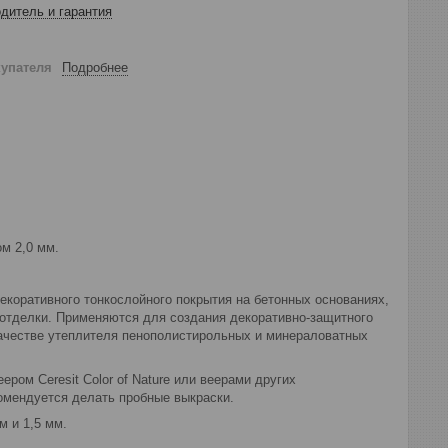
дитель и гарантия
купателя
Подробнее
м 2,0 мм.
екоративного тонкослойного покрытия на бетонных основаниях,
й отделки. Применяются для создания декоративно-защитного
качестве утеплителя пенополистирольных и минераловатных
ером Ceresit Color of Nature или веерами других
комендуется делать пробные выкраски.
м и 1,5 мм.