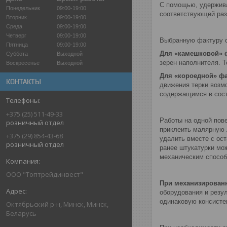
С помощью, удерживае
Понедельник
09:00-19:00
соответствующей раз
Вторник
09:00-19:00
Среда
09:00-19:00
Четверг
09:00-19:00
Выбранную фактуру с
Пятница
09:00-19:00
Для «камешковой» 
Суббота
Выходной
зерен наполнителя. 
Воскресенье
Выходной
Для «короедной» ф
КОНТАКТЫ
движения терки возм
содержащимся в сост
+375 (25) 511-49-33
Работы на одной пов
розничный отдел
приклеить малярную 
+375 (29) 854-43-68
удалить вместе с ос
розничный отдел
ранее штукатурки мо
механическим способ
ООО "Топтрейдинвест"
При механизированн
оборудования и резу
одинаковую консисте
Октябрьский р-н, Минск, Минск,
Беларусь