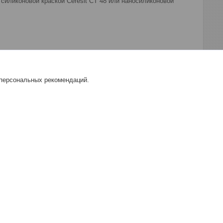
 силиконовой краской Ceresit CT 48 или наносиликоновой
 персональных рекомендаций.