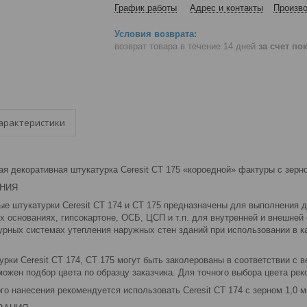
График работы
Адрес и контакты
Произво
возврат товара в течение 14 дней
за счет по
арактеристики
я декоративная штукатурка Ceresit CT 175 «короедной» фактуры с зерно
НИЯ
е штукатурки Ceresit CT 174 и СТ 175 предназначены для выполнения д
х основаниях, гипсокартоне, ОСБ, ЦСП и т.п. для внутренней и внешне
турных системах утепления наружных стен зданий при использовании в 
рки Ceresit CT 174, СТ 175 могут быть заколерованы в соответствии с ве
ожен подбор цвета по образцу заказчика. Для точного выбора цвета ре
о нанесения рекомендуется использовать Ceresit CT 174 с зерном 1,0 м