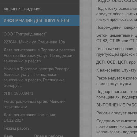
ПОДГОТОВКА ОСНО
Подготовку основани
АКЦИИ И СКИДКИ!!!
следует обеспылить и
низкой прочностью, 
ИНФОРМАЦИЯ ДЛЯ ПОКУПАТЕЛЯ
Повреждения поверхно
ООО "Топтрейдинвест"
Бетон, цементные и ц
CТ 82, CТ 85 или CT 
223044, Минск ул Стебенева 10а
Гипсовые основания с
Дата регистрации в Торговом реестре/
грунтующей краской C
Реестре бытовых услуг: Не подлежит
занесению в реестр
ДСП, ОСБ, ЦСП, проч
Номер в Торговом реестре/Реестре
К нанесению штукатур
бытовых услуг: Не подлежит
Рекомендуется колеро
занесению в реестр, Республика
в слое штукатурки.
Беларусь
Подпор влаги со сто
УНП: 193009471
помещениях, подверж
Регистрационный орган: Минский
ВЫПОЛНЕНИЕ РАБ
горисполком
Работы следует выпо
Дата регистрации компании:
14.12.2017
Содержимое емкости 
применения консистен
Режим работы:
использовать подвер
День
Время работы