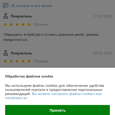
35 отзывов за всё время
Покупатель
17.01.2021
Отлично
Обращаюсь второй раз и остаюсь довольна ценой, сроками, 
порядочностью. 
Покупатель
16.01.2021
Отлично
Показать все отзывы
Обработка файлов cookie
Мы используем файлы cookies для обеспечения удобства
О нас
пользователей портала и предоставления персональных
рекомендаций.
Вы можете настроить файлы cookies или
отключить их.
Контакты
Принять
Доставка и оплата