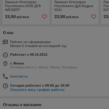
Ламинат Kronospan
Ламинат Kronospan
Ла
Floordreams К336 ДУБ
Floordreams Дуб Бедрок
Flo
АЙСБЕРГ
5541
БО
33,50
33,50
33
руб./кв.м
руб./кв.м
О нас
Рейтинг не сформирован
Менее 5 отзывов за последний год
Работает с 08.10.2012
г. Минск
Октябрьский р-н, Минск, Минск, Беларусь
Контакты
Сегодня работает с 09:00 до 19:00
Показать весь график работы
Отзывы о магазине