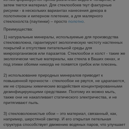
затем ткется материал. Для стеклообоев ткут фактурные
рисунки - в нескольких вариантах нанесения декора в
полотняном и киперном плетении, а для малярного
стеклохолста (паутинки) – просто
полотно
.
Преимущества:
1) натуральные минералы, используемые для производства
стекловолокна, гарантируют экологическую чистоту настенных
покрытий и отсутствие питательной среды для
микроорганизмов или паразитов. Стеклообои и холст - такие же
экологически чистые материалы, как стекла в Ваших окнах, и
под этими обоями никогда не появятся грибок или плесень.
2) использование природных минералов приводит к
повышенной прочности - стеклообои не рвутся, не царапаются,
им не страшны химические воздействия концентрированными
дезинфицирующими средствами. Поэтому их можно мыть,
также они не накапливает статического электричества, и не
притягивают пыль.
3) стекловолокнистые обои – это материал, связанный, как,
например, шерстяной свитер. И его открытая петельная
структура способствует движению водяных паров, что улучшает