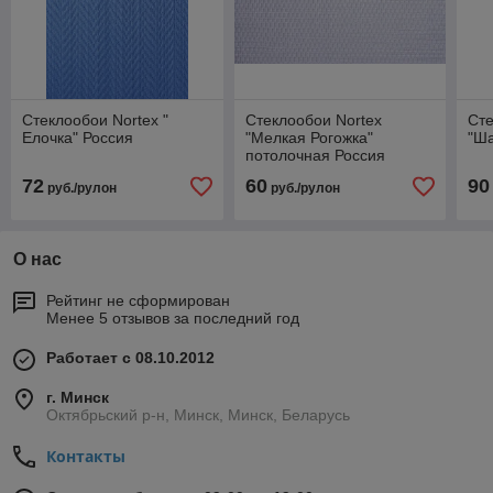
Стеклообои Nortex "
Стеклообои Nortex
Сте
Елочка" Россия
"Мелкая Рогожка"
"Ша
потолочная Россия
72
60
90
руб./рулон
руб./рулон
О нас
Рейтинг не сформирован
Менее 5 отзывов за последний год
Работает с 08.10.2012
г. Минск
Октябрьский р-н, Минск, Минск, Беларусь
Контакты