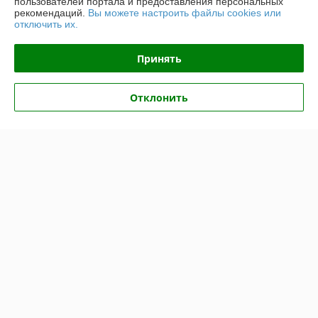
пользователей портала и предоставления персональных
рекомендаций.
Вы можете настроить файлы cookies или
отключить их.
Контакты
Принять
Доставка и оплата
Отклонить
График работы
Полная версия сайта
Политика обработки cookies
Сайт создан на платформе Deal.by
Информация для покупателя
Юридическое лицо:
ООО "Топтрейдинвест"
223044, Минск ул Стебенева 10а
Регистрационный номер ЕГР: 193009471