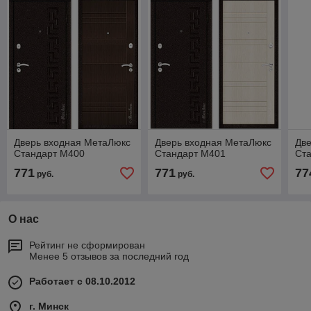
Дверь входная МетаЛюкс
Дверь входная МетаЛюкс
Дв
Стандарт М400
Стандарт М401
Ст
771
771
77
руб.
руб.
О нас
Рейтинг не сформирован
Менее 5 отзывов за последний год
Работает с 08.10.2012
г. Минск