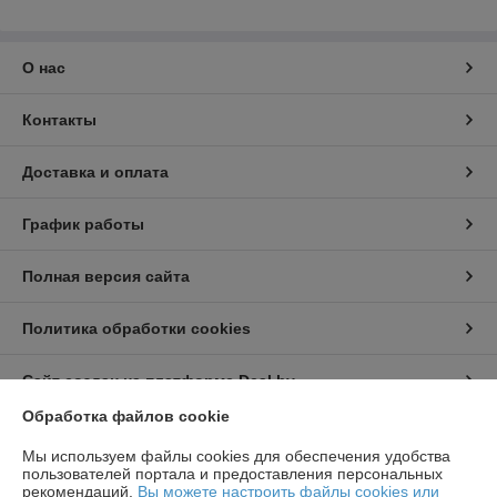
О нас
Контакты
Доставка и оплата
График работы
Полная версия сайта
Политика обработки cookies
Сайт создан на платформе Deal.by
Обработка файлов cookie
Информация для покупателя
Мы используем файлы cookies для обеспечения удобства
пользователей портала и предоставления персональных
Юридическое лицо:
ООО "Топтрейдинвест"
рекомендаций.
Вы можете настроить файлы cookies или