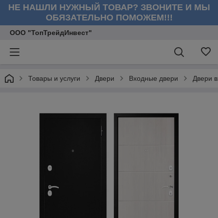
НЕ НАШЛИ НУЖНЫЙ ТОВАР? ЗВОНИТЕ И МЫ
ОБЯЗАТЕЛЬНО ПОМОЖЕМ!!!
ООО "ТопТрейдИнвест"
Товары и услуги
Двери
Входные двери
Двери 