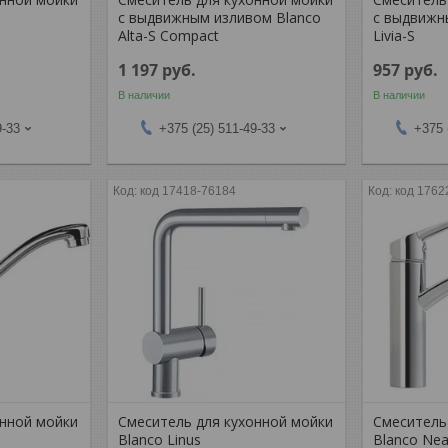
с выдвижным изливом Blanco
с выдвижн
Alta-S Compact
Livia-S
1 197
руб.
957
руб.
В наличии
В наличии
9-33
+375 (25) 511-49-33
+375 
код 17418-76184
код 1762
онной мойки
Смеситель для кухонной мойки
Смеситель
Blanco Linus
Blanco Ne