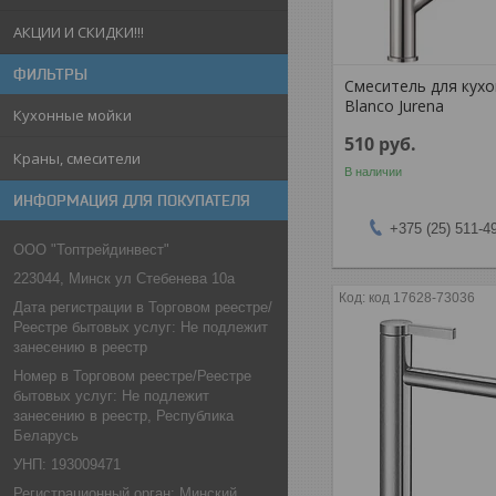
АКЦИИ И СКИДКИ!!!
ФИЛЬТРЫ
Смеситель для кух
Blanco Jurena
Кухонные мойки
510
руб.
Краны, смесители
В наличии
ИНФОРМАЦИЯ ДЛЯ ПОКУПАТЕЛЯ
+375 (25) 511-4
ООО "Топтрейдинвест"
223044, Минск ул Стебенева 10а
код 17628-73036
Дата регистрации в Торговом реестре/
Реестре бытовых услуг: Не подлежит
занесению в реестр
Номер в Торговом реестре/Реестре
бытовых услуг: Не подлежит
занесению в реестр, Республика
Беларусь
УНП: 193009471
Регистрационный орган: Минский