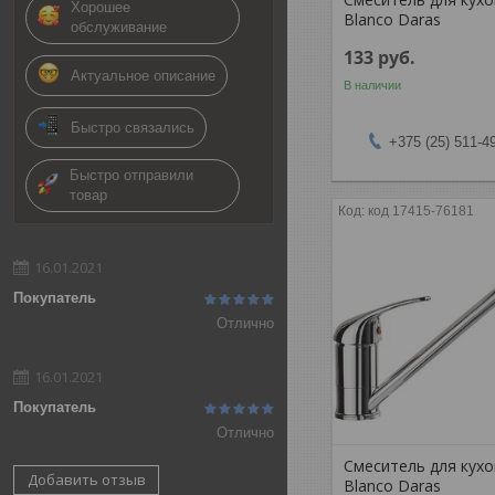
Хорошее
Blanco Daras
обслуживание
133
руб.
Актуальное описание
В наличии
Быстро связались
+375 (25) 511-4
Быстро отправили
товар
код 17415-76181
16.01.2021
Покупатель
Отлично
16.01.2021
Покупатель
Отлично
Смеситель для кух
Добавить отзыв
Blanco Daras