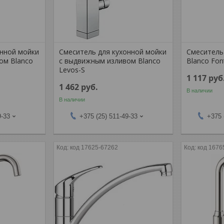
онной мойки
Смеситель для кухонной мойки
Смеситель
ом Blanco
с выдвижным изливом Blanco
Blanco Font
Levos-S
1 117
руб
1 462
руб.
В наличии
В наличии
9-33
+375 (25) 511-49-33
+375 
код 17625-67262
код 1676