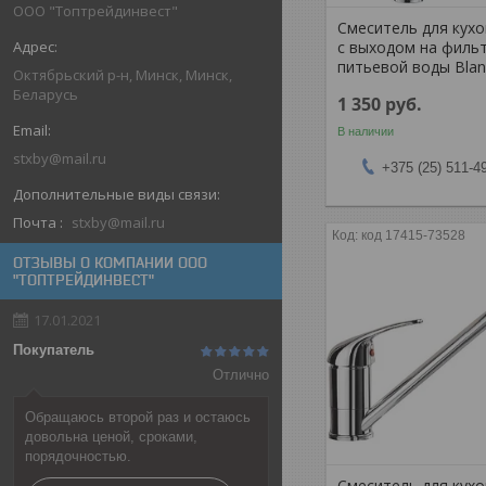
ООО "Топтрейдинвест"
Смеситель для кух
с выходом на филь
питьевой воды Blan
Октябрьский р-н, Минск, Минск,
Беларусь
1 350
руб.
В наличии
stxby@mail.ru
+375 (25) 511-4
Почта
stxby@mail.ru
код 17415-73528
ОТЗЫВЫ О КОМПАНИИ ООО
"ТОПТРЕЙДИНВЕСТ"
17.01.2021
Покупатель
Отлично
Обращаюсь второй раз и остаюсь
довольна ценой, сроками,
порядочностью.
Смеситель для кух