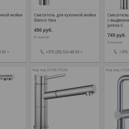
онной мойки
Смеситель для кухонной мойки
Смеситель
Blanco Nea
с выдвижн
Jurena-S
486
руб.
749
руб.
В наличии
В наличии
9-33
+375 (25) 511-49-33
+375 
код 16736-76191
код 1741