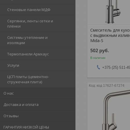
Стеновые панели МДФ
Серпянки, ленты сетки и
плёнки
Смеситель для кух
с выдвижным излив
Системы утепление и
Mida-S
изоляции
502
руб.
Термопанели Армхаус
В наличии
Услуги
+375 (25) 511-4
ЦСП плиты (цементно-
стружечная плита)
код 17627-67274
О нас
Доставка и оплата
Отзывы
ГАРАНТИЯ НИЗКОЙ ЦЕНЫ