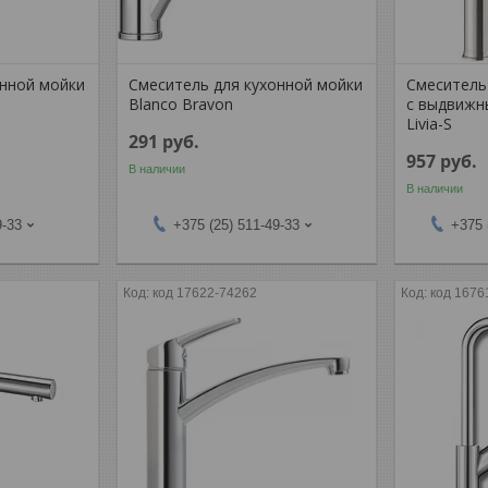
онной мойки
Смеситель для кухонной мойки
Смеситель
Blanco Bravon
с выдвижн
Livia-S
291
руб.
957
руб.
В наличии
В наличии
9-33
+375 (25) 511-49-33
+375 
код 17622-74262
код 1676