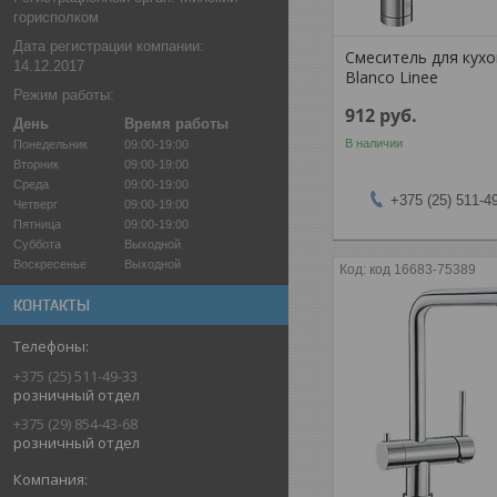
горисполком
Дата регистрации компании:
Смеситель для кух
14.12.2017
Blanco Linee
Режим работы:
912
руб.
День
Время работы
В наличии
Понедельник
09:00-19:00
Вторник
09:00-19:00
Среда
09:00-19:00
+375 (25) 511-4
Четверг
09:00-19:00
Пятница
09:00-19:00
Суббота
Выходной
Воскресенье
Выходной
код 16683-75389
КОНТАКТЫ
+375 (25) 511-49-33
розничный отдел
+375 (29) 854-43-68
розничный отдел