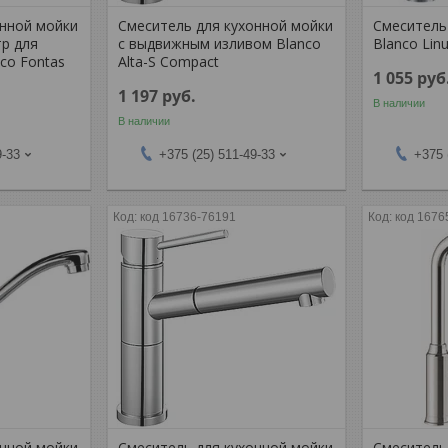
онной мойки
Смеситель для кухонной мойки
Смеситель
тр для
с выдвижным изливом Blanco
Blanco Lin
co Fontas
Alta-S Compact
1 055
руб
1 197
руб.
В наличии
В наличии
9-33
+375 (25) 511-49-33
+375 
код 16736-76191
код 1676
онной мойки
Смеситель для кухонной мойки
Смеситель