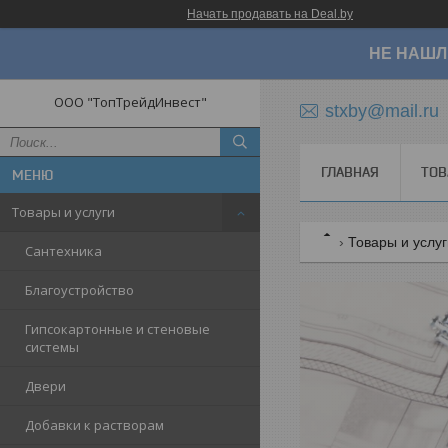
Начать продавать на Deal.by
НЕ НАШЛ
ООО "ТопТрейдИнвест"
stxby@mail.ru
ГЛАВНАЯ
ТОВ
Товары и услуги
Товары и услу
Сантехника
Благоустройство
Гипсокартонные и стеновые
системы
Двери
Добавки к растворам