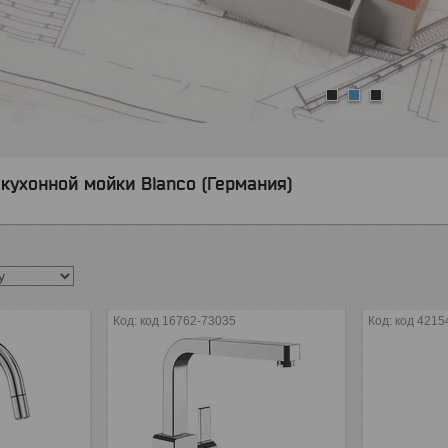
1
2
3
кухонной мойки Blanco (Германия)
код 16762-73035
код 4215